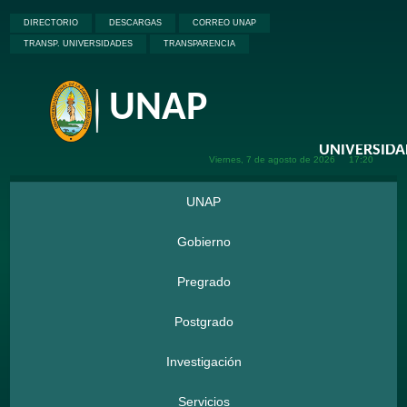
DIRECTORIO
DESCARGAS
CORREO UNAP
TRANSP. UNIVERSIDADES
TRANSPARENCIA
UNAP
Viernes, 7 de
agosto de
2026
17:20
UNAP
Gobierno
Pregrado
Postgrado
Investigación
Servicios