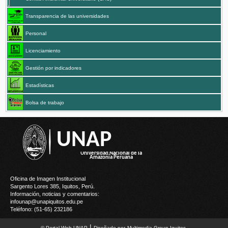
Transparencia de las universidades
Personal
Licenciamiento
Gestión por indicadores
Estadísticas
Bolsa de trabajo
UNAP
Oficina de Imagen Institucional
Sargento Lores 385, Iquitos, Perú.
Información, noticias y comentarios:
infounap@unapiquitos.edu.pe
Teléfono: (51-65) 232186
|
© Portal Web UNAP
Diseñado por
M
ultimedia
G
roup Iquitos