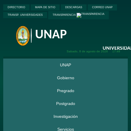
DIRECTORIO
MAPA DE SITIO
DESCARGAS
CORREO UNAP
TRANSP. UNIVERSIDADES
TRANSPARENCIA
UNAP
Sabado, 8 de
agosto de
2026
17:48
UNAP
Gobierno
Pregrado
Postgrado
Investigación
Servicios