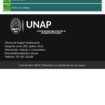
Bolsa de trabajo
UNAP
Oficina de Imagen Institucional
Sargento Lores 385, Iquitos, Perú.
Información, noticias y comentarios:
infounap@unapiquitos.edu.pe
Teléfono: (51-65) 232186
|
© Portal Web UNAP
Diseñado por
M
ultimedia
G
roup Iquitos