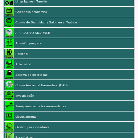
Unap Iquitos - Turnitin
Calendario académico
Comité de Seguridad y Salud en el Trabajo
APLICATIVO SIGA WEB
Admisión pregrado
Personal
Aula virtual
Sistema de bibliotecas
Comité Ambiental Universitario (CAU)
Investigación
Transparencia de las universidades
Licenciamiento
Gestión por indicadores
Estadísticas