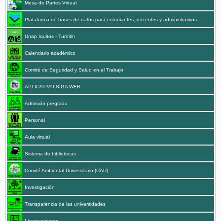
Mesa de Partes Virtual
Plataforma de bases de datos para estudiantes, docentes y administrativos
Unap Iquitos - Turnitin
Calendario académico
Comité de Seguridad y Salud en el Trabajo
APLICATIVO SIGA WEB
Admisión pregrado
Personal
Aula virtual
Sistema de bibliotecas
Comité Ambiental Universitario (CAU)
Investigación
Transparencia de las universidades
Licenciamiento