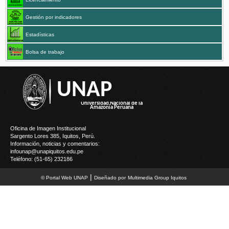
Gestión por indicadores
Estadísticas
Bolsa de trabajo
UNAP
Oficina de Imagen Institucional
Sargento Lores 385, Iquitos, Perú.
Información, noticias y comentarios:
infounap@unapiquitos.edu.pe
Teléfono: (51-65) 232186
|
© Portal Web UNAP
Diseñado por
M
ultimedia
G
roup Iquitos