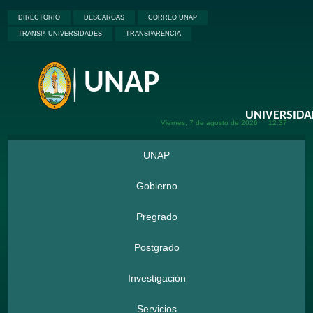
DIRECTORIO
DESCARGAS
CORREO UNAP
TRANSP. UNIVERSIDADES
TRANSPARENCIA
UNAP
Viernes, 7 de
agosto de
2026
12:37
UNAP
Gobierno
Pregrado
Postgrado
Investigación
Servicios