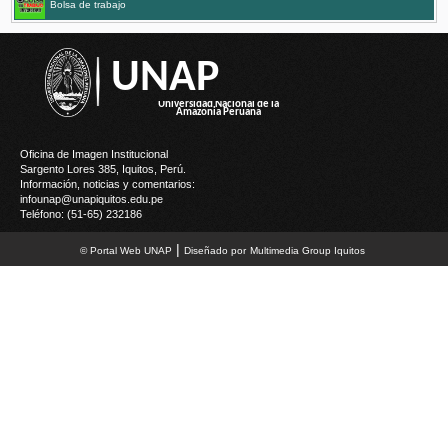
Bolsa de trabajo
UNAP
Oficina de Imagen Institucional
Sargento Lores 385, Iquitos, Perú.
Información, noticias y comentarios:
infounap@unapiquitos.edu.pe
Teléfono: (51-65) 232186
|
© Portal Web UNAP
Diseñado por
M
ultimedia
G
roup Iquitos