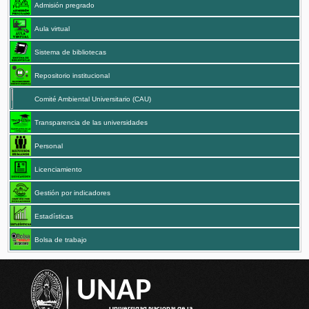
Admisión pregrado
Aula virtual
Sistema de bibliotecas
Repositorio institucional
Comité Ambiental Universitario (CAU)
Transparencia de las universidades
Personal
Licenciamiento
Gestión por indicadores
Estadísticas
Bolsa de trabajo
UNAP