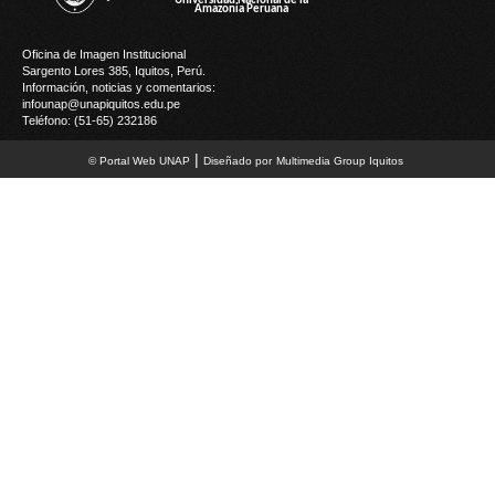
Oficina de Imagen Institucional
Sargento Lores 385, Iquitos, Perú.
Información, noticias y comentarios:
infounap@unapiquitos.edu.pe
Teléfono: (51-65) 232186
|
© Portal Web UNAP
Diseñado por
M
ultimedia
G
roup Iquitos