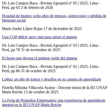
Dr. Luis Campos Baca - Revista Agroperú n° 65 | 2025, Lima -
Perú, pp 63
2 de febrero de 2026
Hospital de Iquitos: ocho años de retrasos, sobrecostos y pérdida de
bienestar social
Mario Andre López Rojas
17 de diciembre de 2025
Una COP difícil, pero vital para salvar el planeta
Dr. Luis Campos Baca - Revista Agroperú n° 63 | 2025, Lima -
Perú, pp 78
31 de noviembre de 2025
El fuego que devora el pulmon verde del planeta
Dr. Luis Campos Baca - Revista Agroperú n° 62 | 2025, Lima -
Perú, pp 86
31 de octubre de 2025
Lothar: un año de logros y desafíos en su camino de aprendizaje
Fiorella Miluska Villacorta Ayarza - Docente tutora de la IEI UNAP
María Reiche
13 de octubre de 2025
La Feria de Pequeños Empresarios: una experiencia de aprendizaje
integral en la IEI UNAP María Reiche