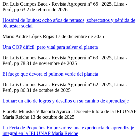
Dr. Luis Campos Baca - Revista Agroperú n° 65 | 2025, Lima -
Perú, pp 63
2 de febrero de 2026
Hospital de Iquitos: ocho años de retrasos, sobrecostos y pérdida de
bienestar social
Mario Andre López Rojas
17 de diciembre de 2025
Una COP difícil, pero vital para salvar el planeta
Dr. Luis Campos Baca - Revista Agroperú n° 63 | 2025, Lima -
Perú, pp 78
31 de noviembre de 2025
El fuego que devora el pulmon verde del planeta
Dr. Luis Campos Baca - Revista Agroperú n° 62 | 2025, Lima -
Perú, pp 86
31 de octubre de 2025
Lothar: un año de logros y desafíos en su camino de aprendizaje
Fiorella Miluska Villacorta Ayarza - Docente tutora de la IEI UNAP
María Reiche
13 de octubre de 2025
La Feria de Pequeños Empresarios: una experiencia de aprendizaje
integral en la IEI UNAP María Reiche