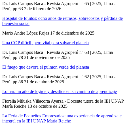
Dr. Luis Campos Baca - Revista Agroperú n° 65 | 2025, Lima -
Perú, pp 63
2 de febrero de 2026
Hospital de Iquitos: ocho años de retrasos, sobrecostos y pérdida de
bienestar social
Mario Andre López Rojas
17 de diciembre de 2025
Una COP difícil, pero vital para salvar el planeta
Dr. Luis Campos Baca - Revista Agroperú n° 63 | 2025, Lima -
Perú, pp 78
31 de noviembre de 2025
El fuego que devora el pulmon verde del planeta
Dr. Luis Campos Baca - Revista Agroperú n° 62 | 2025, Lima -
Perú, pp 86
31 de octubre de 2025
Lothar: un año de logros y desafíos en su camino de aprendizaje
Fiorella Miluska Villacorta Ayarza - Docente tutora de la IEI UNAP
María Reiche
13 de octubre de 2025
La Feria de Pequeños Empresarios: una experiencia de aprendizaje
integral en la IEI UNAP María Reiche