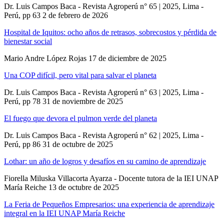
Dr. Luis Campos Baca - Revista Agroperú n° 65 | 2025, Lima -
Perú, pp 63
2 de febrero de 2026
Hospital de Iquitos: ocho años de retrasos, sobrecostos y pérdida de
bienestar social
Mario Andre López Rojas
17 de diciembre de 2025
Una COP difícil, pero vital para salvar el planeta
Dr. Luis Campos Baca - Revista Agroperú n° 63 | 2025, Lima -
Perú, pp 78
31 de noviembre de 2025
El fuego que devora el pulmon verde del planeta
Dr. Luis Campos Baca - Revista Agroperú n° 62 | 2025, Lima -
Perú, pp 86
31 de octubre de 2025
Lothar: un año de logros y desafíos en su camino de aprendizaje
Fiorella Miluska Villacorta Ayarza - Docente tutora de la IEI UNAP
María Reiche
13 de octubre de 2025
La Feria de Pequeños Empresarios: una experiencia de aprendizaje
integral en la IEI UNAP María Reiche