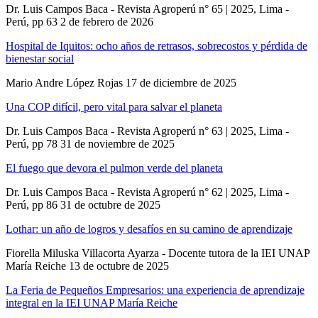
Dr. Luis Campos Baca - Revista Agroperú n° 65 | 2025, Lima -
Perú, pp 63
2 de febrero de 2026
Hospital de Iquitos: ocho años de retrasos, sobrecostos y pérdida de
bienestar social
Mario Andre López Rojas
17 de diciembre de 2025
Una COP difícil, pero vital para salvar el planeta
Dr. Luis Campos Baca - Revista Agroperú n° 63 | 2025, Lima -
Perú, pp 78
31 de noviembre de 2025
El fuego que devora el pulmon verde del planeta
Dr. Luis Campos Baca - Revista Agroperú n° 62 | 2025, Lima -
Perú, pp 86
31 de octubre de 2025
Lothar: un año de logros y desafíos en su camino de aprendizaje
Fiorella Miluska Villacorta Ayarza - Docente tutora de la IEI UNAP
María Reiche
13 de octubre de 2025
La Feria de Pequeños Empresarios: una experiencia de aprendizaje
integral en la IEI UNAP María Reiche