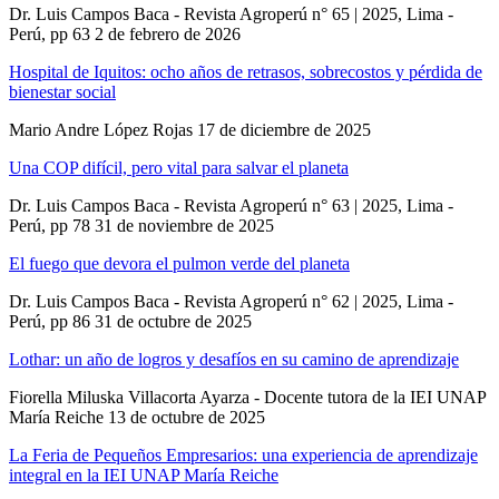
Dr. Luis Campos Baca - Revista Agroperú n° 65 | 2025, Lima -
Perú, pp 63
2 de febrero de 2026
Hospital de Iquitos: ocho años de retrasos, sobrecostos y pérdida de
bienestar social
Mario Andre López Rojas
17 de diciembre de 2025
Una COP difícil, pero vital para salvar el planeta
Dr. Luis Campos Baca - Revista Agroperú n° 63 | 2025, Lima -
Perú, pp 78
31 de noviembre de 2025
El fuego que devora el pulmon verde del planeta
Dr. Luis Campos Baca - Revista Agroperú n° 62 | 2025, Lima -
Perú, pp 86
31 de octubre de 2025
Lothar: un año de logros y desafíos en su camino de aprendizaje
Fiorella Miluska Villacorta Ayarza - Docente tutora de la IEI UNAP
María Reiche
13 de octubre de 2025
La Feria de Pequeños Empresarios: una experiencia de aprendizaje
integral en la IEI UNAP María Reiche