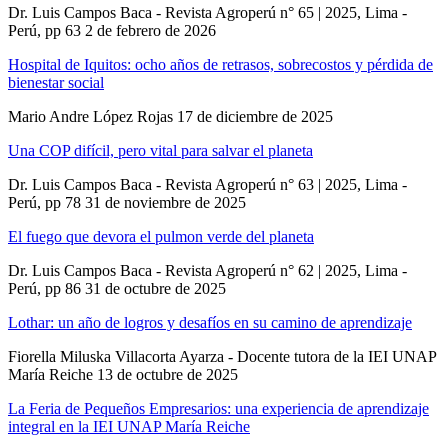
Dr. Luis Campos Baca - Revista Agroperú n° 65 | 2025, Lima -
Perú, pp 63
2 de febrero de 2026
Hospital de Iquitos: ocho años de retrasos, sobrecostos y pérdida de
bienestar social
Mario Andre López Rojas
17 de diciembre de 2025
Una COP difícil, pero vital para salvar el planeta
Dr. Luis Campos Baca - Revista Agroperú n° 63 | 2025, Lima -
Perú, pp 78
31 de noviembre de 2025
El fuego que devora el pulmon verde del planeta
Dr. Luis Campos Baca - Revista Agroperú n° 62 | 2025, Lima -
Perú, pp 86
31 de octubre de 2025
Lothar: un año de logros y desafíos en su camino de aprendizaje
Fiorella Miluska Villacorta Ayarza - Docente tutora de la IEI UNAP
María Reiche
13 de octubre de 2025
La Feria de Pequeños Empresarios: una experiencia de aprendizaje
integral en la IEI UNAP María Reiche