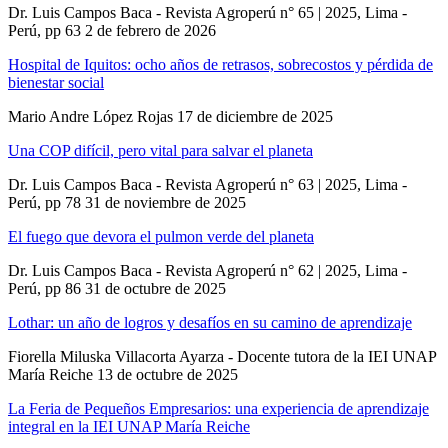
Dr. Luis Campos Baca - Revista Agroperú n° 65 | 2025, Lima -
Perú, pp 63
2 de febrero de 2026
Hospital de Iquitos: ocho años de retrasos, sobrecostos y pérdida de
bienestar social
Mario Andre López Rojas
17 de diciembre de 2025
Una COP difícil, pero vital para salvar el planeta
Dr. Luis Campos Baca - Revista Agroperú n° 63 | 2025, Lima -
Perú, pp 78
31 de noviembre de 2025
El fuego que devora el pulmon verde del planeta
Dr. Luis Campos Baca - Revista Agroperú n° 62 | 2025, Lima -
Perú, pp 86
31 de octubre de 2025
Lothar: un año de logros y desafíos en su camino de aprendizaje
Fiorella Miluska Villacorta Ayarza - Docente tutora de la IEI UNAP
María Reiche
13 de octubre de 2025
La Feria de Pequeños Empresarios: una experiencia de aprendizaje
integral en la IEI UNAP María Reiche