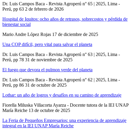
Dr. Luis Campos Baca - Revista Agroperú n° 65 | 2025, Lima -
Perú, pp 63
2 de febrero de 2026
Hospital de Iquitos: ocho años de retrasos, sobrecostos y pérdida de
bienestar social
Mario Andre López Rojas
17 de diciembre de 2025
Una COP difícil, pero vital para salvar el planeta
Dr. Luis Campos Baca - Revista Agroperú n° 63 | 2025, Lima -
Perú, pp 78
31 de noviembre de 2025
El fuego que devora el pulmon verde del planeta
Dr. Luis Campos Baca - Revista Agroperú n° 62 | 2025, Lima -
Perú, pp 86
31 de octubre de 2025
Lothar: un año de logros y desafíos en su camino de aprendizaje
Fiorella Miluska Villacorta Ayarza - Docente tutora de la IEI UNAP
María Reiche
13 de octubre de 2025
La Feria de Pequeños Empresarios: una experiencia de aprendizaje
integral en la IEI UNAP María Reiche