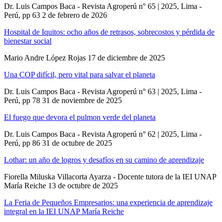
Dr. Luis Campos Baca - Revista Agroperú n° 65 | 2025, Lima -
Perú, pp 63
2 de febrero de 2026
Hospital de Iquitos: ocho años de retrasos, sobrecostos y pérdida de
bienestar social
Mario Andre López Rojas
17 de diciembre de 2025
Una COP difícil, pero vital para salvar el planeta
Dr. Luis Campos Baca - Revista Agroperú n° 63 | 2025, Lima -
Perú, pp 78
31 de noviembre de 2025
El fuego que devora el pulmon verde del planeta
Dr. Luis Campos Baca - Revista Agroperú n° 62 | 2025, Lima -
Perú, pp 86
31 de octubre de 2025
Lothar: un año de logros y desafíos en su camino de aprendizaje
Fiorella Miluska Villacorta Ayarza - Docente tutora de la IEI UNAP
María Reiche
13 de octubre de 2025
La Feria de Pequeños Empresarios: una experiencia de aprendizaje
integral en la IEI UNAP María Reiche