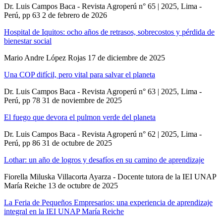
Dr. Luis Campos Baca - Revista Agroperú n° 65 | 2025, Lima -
Perú, pp 63
2 de febrero de 2026
Hospital de Iquitos: ocho años de retrasos, sobrecostos y pérdida de
bienestar social
Mario Andre López Rojas
17 de diciembre de 2025
Una COP difícil, pero vital para salvar el planeta
Dr. Luis Campos Baca - Revista Agroperú n° 63 | 2025, Lima -
Perú, pp 78
31 de noviembre de 2025
El fuego que devora el pulmon verde del planeta
Dr. Luis Campos Baca - Revista Agroperú n° 62 | 2025, Lima -
Perú, pp 86
31 de octubre de 2025
Lothar: un año de logros y desafíos en su camino de aprendizaje
Fiorella Miluska Villacorta Ayarza - Docente tutora de la IEI UNAP
María Reiche
13 de octubre de 2025
La Feria de Pequeños Empresarios: una experiencia de aprendizaje
integral en la IEI UNAP María Reiche