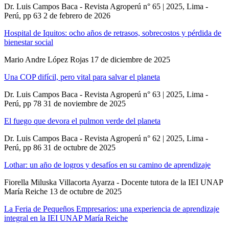
Dr. Luis Campos Baca - Revista Agroperú n° 65 | 2025, Lima -
Perú, pp 63
2 de febrero de 2026
Hospital de Iquitos: ocho años de retrasos, sobrecostos y pérdida de
bienestar social
Mario Andre López Rojas
17 de diciembre de 2025
Una COP difícil, pero vital para salvar el planeta
Dr. Luis Campos Baca - Revista Agroperú n° 63 | 2025, Lima -
Perú, pp 78
31 de noviembre de 2025
El fuego que devora el pulmon verde del planeta
Dr. Luis Campos Baca - Revista Agroperú n° 62 | 2025, Lima -
Perú, pp 86
31 de octubre de 2025
Lothar: un año de logros y desafíos en su camino de aprendizaje
Fiorella Miluska Villacorta Ayarza - Docente tutora de la IEI UNAP
María Reiche
13 de octubre de 2025
La Feria de Pequeños Empresarios: una experiencia de aprendizaje
integral en la IEI UNAP María Reiche