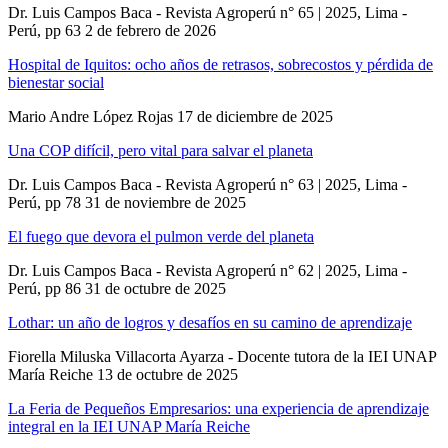
Dr. Luis Campos Baca - Revista Agroperú n° 65 | 2025, Lima -
Perú, pp 63
2 de febrero de 2026
Hospital de Iquitos: ocho años de retrasos, sobrecostos y pérdida de
bienestar social
Mario Andre López Rojas
17 de diciembre de 2025
Una COP difícil, pero vital para salvar el planeta
Dr. Luis Campos Baca - Revista Agroperú n° 63 | 2025, Lima -
Perú, pp 78
31 de noviembre de 2025
El fuego que devora el pulmon verde del planeta
Dr. Luis Campos Baca - Revista Agroperú n° 62 | 2025, Lima -
Perú, pp 86
31 de octubre de 2025
Lothar: un año de logros y desafíos en su camino de aprendizaje
Fiorella Miluska Villacorta Ayarza - Docente tutora de la IEI UNAP
María Reiche
13 de octubre de 2025
La Feria de Pequeños Empresarios: una experiencia de aprendizaje
integral en la IEI UNAP María Reiche