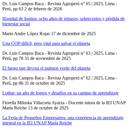
Dr. Luis Campos Baca - Revista Agroperú n° 65 | 2025, Lima -
Perú, pp 63
2 de febrero de 2026
Hospital de Iquitos: ocho años de retrasos, sobrecostos y pérdida de
bienestar social
Mario Andre López Rojas
17 de diciembre de 2025
Una COP difícil, pero vital para salvar el planeta
Dr. Luis Campos Baca - Revista Agroperú n° 63 | 2025, Lima -
Perú, pp 78
31 de noviembre de 2025
El fuego que devora el pulmon verde del planeta
Dr. Luis Campos Baca - Revista Agroperú n° 62 | 2025, Lima -
Perú, pp 86
31 de octubre de 2025
Lothar: un año de logros y desafíos en su camino de aprendizaje
Fiorella Miluska Villacorta Ayarza - Docente tutora de la IEI UNAP
María Reiche
13 de octubre de 2025
La Feria de Pequeños Empresarios: una experiencia de aprendizaje
integral en la IEI UNAP María Reiche