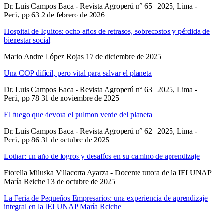
Dr. Luis Campos Baca - Revista Agroperú n° 65 | 2025, Lima -
Perú, pp 63
2 de febrero de 2026
Hospital de Iquitos: ocho años de retrasos, sobrecostos y pérdida de
bienestar social
Mario Andre López Rojas
17 de diciembre de 2025
Una COP difícil, pero vital para salvar el planeta
Dr. Luis Campos Baca - Revista Agroperú n° 63 | 2025, Lima -
Perú, pp 78
31 de noviembre de 2025
El fuego que devora el pulmon verde del planeta
Dr. Luis Campos Baca - Revista Agroperú n° 62 | 2025, Lima -
Perú, pp 86
31 de octubre de 2025
Lothar: un año de logros y desafíos en su camino de aprendizaje
Fiorella Miluska Villacorta Ayarza - Docente tutora de la IEI UNAP
María Reiche
13 de octubre de 2025
La Feria de Pequeños Empresarios: una experiencia de aprendizaje
integral en la IEI UNAP María Reiche