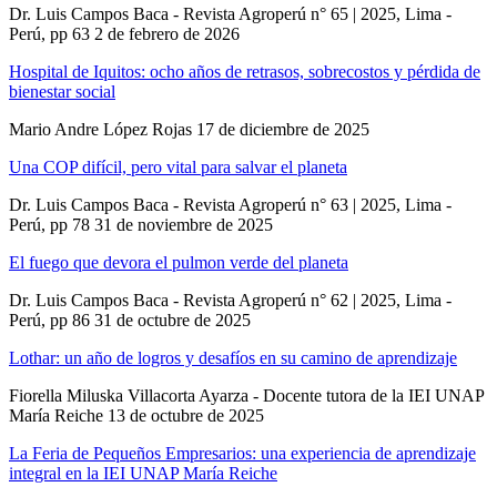
Dr. Luis Campos Baca - Revista Agroperú n° 65 | 2025, Lima -
Perú, pp 63
2 de febrero de 2026
Hospital de Iquitos: ocho años de retrasos, sobrecostos y pérdida de
bienestar social
Mario Andre López Rojas
17 de diciembre de 2025
Una COP difícil, pero vital para salvar el planeta
Dr. Luis Campos Baca - Revista Agroperú n° 63 | 2025, Lima -
Perú, pp 78
31 de noviembre de 2025
El fuego que devora el pulmon verde del planeta
Dr. Luis Campos Baca - Revista Agroperú n° 62 | 2025, Lima -
Perú, pp 86
31 de octubre de 2025
Lothar: un año de logros y desafíos en su camino de aprendizaje
Fiorella Miluska Villacorta Ayarza - Docente tutora de la IEI UNAP
María Reiche
13 de octubre de 2025
La Feria de Pequeños Empresarios: una experiencia de aprendizaje
integral en la IEI UNAP María Reiche