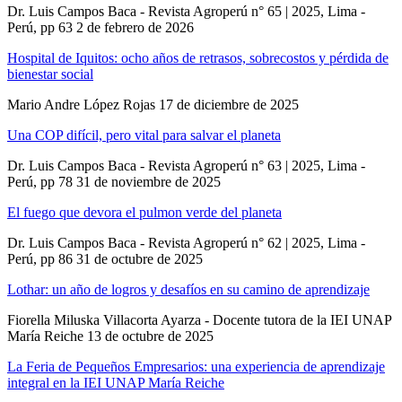
Dr. Luis Campos Baca - Revista Agroperú n° 65 | 2025, Lima -
Perú, pp 63
2 de febrero de 2026
Hospital de Iquitos: ocho años de retrasos, sobrecostos y pérdida de
bienestar social
Mario Andre López Rojas
17 de diciembre de 2025
Una COP difícil, pero vital para salvar el planeta
Dr. Luis Campos Baca - Revista Agroperú n° 63 | 2025, Lima -
Perú, pp 78
31 de noviembre de 2025
El fuego que devora el pulmon verde del planeta
Dr. Luis Campos Baca - Revista Agroperú n° 62 | 2025, Lima -
Perú, pp 86
31 de octubre de 2025
Lothar: un año de logros y desafíos en su camino de aprendizaje
Fiorella Miluska Villacorta Ayarza - Docente tutora de la IEI UNAP
María Reiche
13 de octubre de 2025
La Feria de Pequeños Empresarios: una experiencia de aprendizaje
integral en la IEI UNAP María Reiche