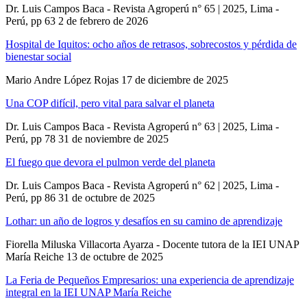
Dr. Luis Campos Baca - Revista Agroperú n° 65 | 2025, Lima -
Perú, pp 63
2 de febrero de 2026
Hospital de Iquitos: ocho años de retrasos, sobrecostos y pérdida de
bienestar social
Mario Andre López Rojas
17 de diciembre de 2025
Una COP difícil, pero vital para salvar el planeta
Dr. Luis Campos Baca - Revista Agroperú n° 63 | 2025, Lima -
Perú, pp 78
31 de noviembre de 2025
El fuego que devora el pulmon verde del planeta
Dr. Luis Campos Baca - Revista Agroperú n° 62 | 2025, Lima -
Perú, pp 86
31 de octubre de 2025
Lothar: un año de logros y desafíos en su camino de aprendizaje
Fiorella Miluska Villacorta Ayarza - Docente tutora de la IEI UNAP
María Reiche
13 de octubre de 2025
La Feria de Pequeños Empresarios: una experiencia de aprendizaje
integral en la IEI UNAP María Reiche