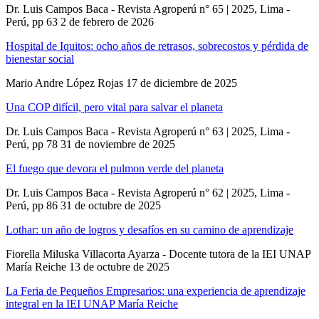
Dr. Luis Campos Baca - Revista Agroperú n° 65 | 2025, Lima -
Perú, pp 63
2 de febrero de 2026
Hospital de Iquitos: ocho años de retrasos, sobrecostos y pérdida de
bienestar social
Mario Andre López Rojas
17 de diciembre de 2025
Una COP difícil, pero vital para salvar el planeta
Dr. Luis Campos Baca - Revista Agroperú n° 63 | 2025, Lima -
Perú, pp 78
31 de noviembre de 2025
El fuego que devora el pulmon verde del planeta
Dr. Luis Campos Baca - Revista Agroperú n° 62 | 2025, Lima -
Perú, pp 86
31 de octubre de 2025
Lothar: un año de logros y desafíos en su camino de aprendizaje
Fiorella Miluska Villacorta Ayarza - Docente tutora de la IEI UNAP
María Reiche
13 de octubre de 2025
La Feria de Pequeños Empresarios: una experiencia de aprendizaje
integral en la IEI UNAP María Reiche