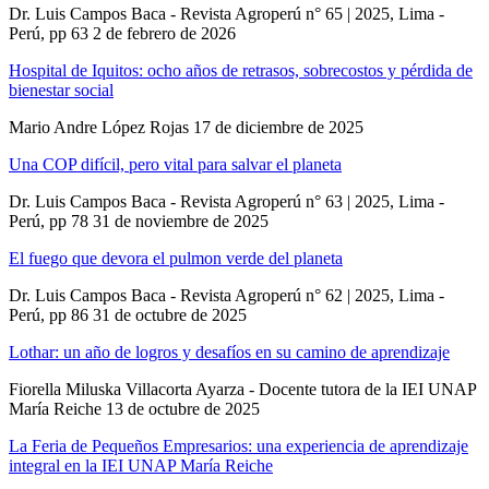
Dr. Luis Campos Baca - Revista Agroperú n° 65 | 2025, Lima -
Perú, pp 63
2 de febrero de 2026
Hospital de Iquitos: ocho años de retrasos, sobrecostos y pérdida de
bienestar social
Mario Andre López Rojas
17 de diciembre de 2025
Una COP difícil, pero vital para salvar el planeta
Dr. Luis Campos Baca - Revista Agroperú n° 63 | 2025, Lima -
Perú, pp 78
31 de noviembre de 2025
El fuego que devora el pulmon verde del planeta
Dr. Luis Campos Baca - Revista Agroperú n° 62 | 2025, Lima -
Perú, pp 86
31 de octubre de 2025
Lothar: un año de logros y desafíos en su camino de aprendizaje
Fiorella Miluska Villacorta Ayarza - Docente tutora de la IEI UNAP
María Reiche
13 de octubre de 2025
La Feria de Pequeños Empresarios: una experiencia de aprendizaje
integral en la IEI UNAP María Reiche