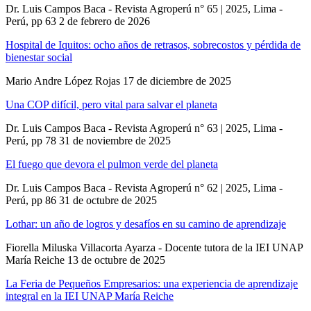
Dr. Luis Campos Baca - Revista Agroperú n° 65 | 2025, Lima -
Perú, pp 63
2 de febrero de 2026
Hospital de Iquitos: ocho años de retrasos, sobrecostos y pérdida de
bienestar social
Mario Andre López Rojas
17 de diciembre de 2025
Una COP difícil, pero vital para salvar el planeta
Dr. Luis Campos Baca - Revista Agroperú n° 63 | 2025, Lima -
Perú, pp 78
31 de noviembre de 2025
El fuego que devora el pulmon verde del planeta
Dr. Luis Campos Baca - Revista Agroperú n° 62 | 2025, Lima -
Perú, pp 86
31 de octubre de 2025
Lothar: un año de logros y desafíos en su camino de aprendizaje
Fiorella Miluska Villacorta Ayarza - Docente tutora de la IEI UNAP
María Reiche
13 de octubre de 2025
La Feria de Pequeños Empresarios: una experiencia de aprendizaje
integral en la IEI UNAP María Reiche